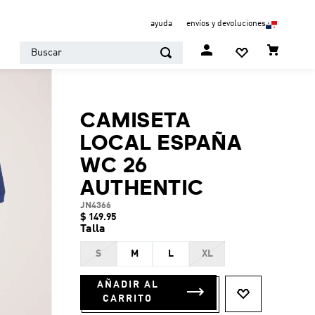
ayuda
envíos y devoluciones
Buscar
CAMISETA
LOCAL ESPAÑA
WC 26
AUTHENTIC
JN4366
$
149
.
95
Talla
S
M
L
XL
AÑADIR AL
CARRITO