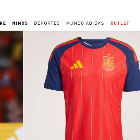
RE
NIÑOS
DEPORTES
MUNDO ADIDAS
OUTLET
TÉRMINOS MÁS BUSCADOS
1
.
REAL MADRID
2
.
ESPAÑA
3
.
ZAPATILLAS
4
.
ARGENTINA
5
.
TACOS
6
.
F50
7
.
TAQUILLOS
8
.
PREDATOR