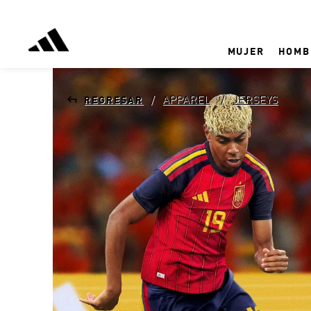
MUJER
HOMB
APPAREL
JERSEYS