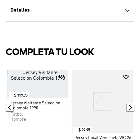
Detalles
Grupo de Edad
:
Adulto
Business Segment
:
Football App Licensed Men
Categoria Deporte
:
Football/Soccer
Segmento
:
Jersey (Short Sleeve)
Tipo de Producto
:
Jersey
COMPLETA TU LOOK
Deporte B2B
:
Fútbol
Tipo Producto B2B
:
Jersey
Genero
:
Hombre
$
119
.
95
Jersey Visitante Selección
Colombia 1990
Fútbol
Hombre
$
99
.
95
Jersey Local Venezuela WC 26