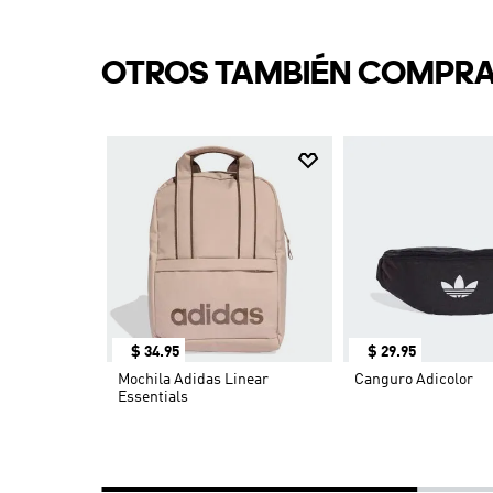
OTROS TAMBIÉN COMPR
$
34
.
95
$
29
.
95
 & RICH
Mochila Adidas Linear
Canguro Adicolor
Essentials