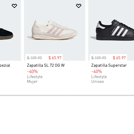
o como si sales a hacer recados, este bolso tote te ofrece espaci
mo rebelde y haz de esta pieza una parte esencial de tu viaje.
$
109
.
95
$
65
.
97
$
109
.
95
$
65
.
97
pezial
Zapatilla SL 72 OG W
Zapatilla Superstar
-40%
-40%
Lifestyle
Lifestyle
Mujer
Unisex