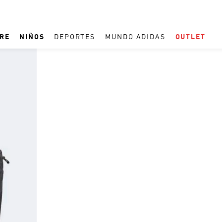
RE
NIÑOS
DEPORTES
MUNDO ADIDAS
OUTLET
TÉRMINOS MÁS BUSCADOS
1
.
REAL MADRID
2
.
ESPAÑA
3
.
ZAPATILLAS
4
.
ARGENTINA
5
.
TACOS
6
.
F50
7
.
TAQUILLOS
8
.
PREDATOR