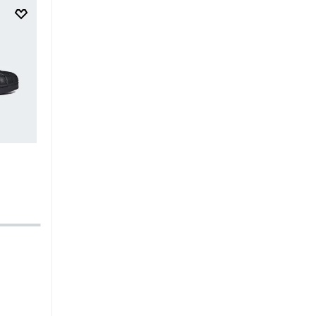
o y
$
249
.
95
$
149
.
97
$
34
.
95
$
20
.
97
Zapatilla Adizero Adios Pro 4 W
Zapatilla Advantage Base 
Kids
-40%
-40%
Running
Mujer
Tenis
Unisex