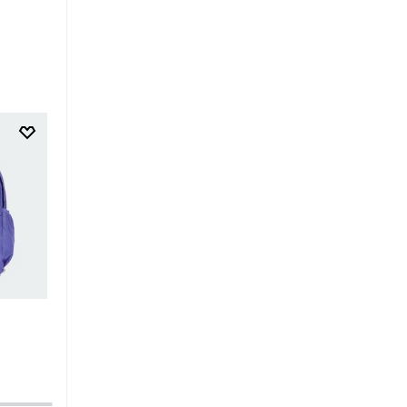
$
29
.
95
$
49
.
95
Bolso Adicolor Classic Diamond
Bolso Tote Must Haves