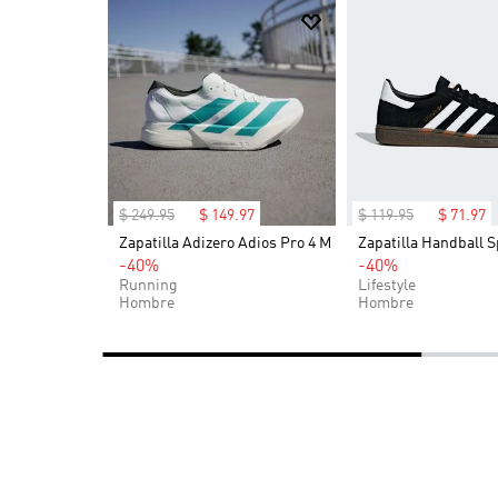
los artículos más pequeños. Tanto si vas al gimnasi
funcionalidad. Adopta el espíritu adidas de optimis
$
249
.
95
$
149
.
97
$
119
.
95
$
71
.
97
OG (Niños)
Zapatilla Adizero Adios Pro 4 M
Zapatilla Handball S
-40%
-40%
Running
Lifestyle
Hombre
Hombre