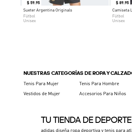
$
59
.
95
$
89
.
95
Sueter Argentina Originals
Camiseta L
Fútbol
Fútbol
Unisex
Unisex
NUESTRAS CATEGORÍAS DE ROPA Y CALZA
Tenis Para Mujer
Tenis Para Hombre
Vestidos de Mujer
Accesorios Para Niños
TU TIENDA DE DEPORT
adidas diseña ropa deportiva y tenis para at