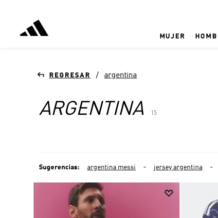
MUJER
HOMB
argentina
ARGENTINA
15
Sugerencias
:
argentina messi
jersey argentina