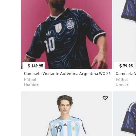
$
149
.
95
$
79
.
95
Camiseta Visitante Auténtica Argentina WC 26
Camiseta V
Fútbol
Fútbol
Hombre
Unisex