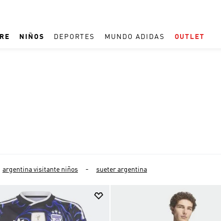
RE
NIÑOS
DEPORTES
MUNDO ADIDAS
OUTLET
TÉRMINOS MÁS BUSCADOS
1
.
REAL MADRID
2
.
ESPAÑA
3
.
ZAPATILLAS
4
.
ARGENTINA
5
.
TACOS
argentina visitante niños
sueter argentina
6
.
F50
7
.
TAQUILLOS
8
.
PREDATOR