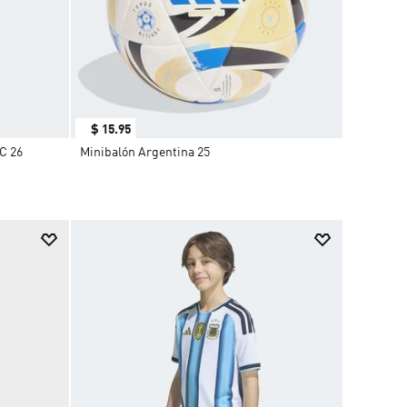
$
15
.
95
C 26
Minibalón Argentina 25