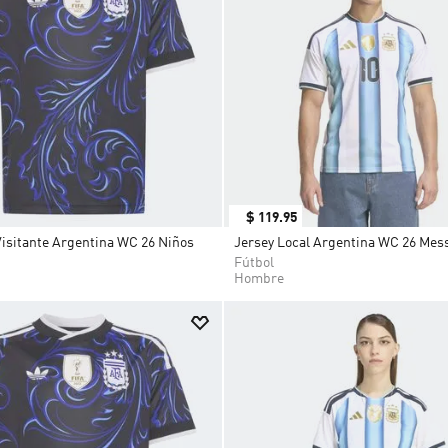
9
.
JAPÓN
10
.
CAMPUS
$
119
.
95
isitante Argentina WC 26 Niños
Jersey Local Argentina WC 26 Mes
Fútbol
Hombre