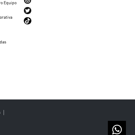
ro Equipo
orativa
ndas
s