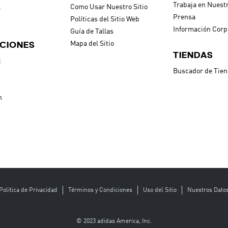
Trabaja en Nuest
l
Como Usar Nuestro Sitio
Prensa
Políticas del Sitio Web
Información Corp
Guía de Tallas
CIONES
Mapa del Sitio
TIENDAS
t
Buscador de Tie
h
Política de Privacidad
Términos y Condiciones
Uso del Sitio
Nuestros Dato
© 2023 adidas America, Inc.