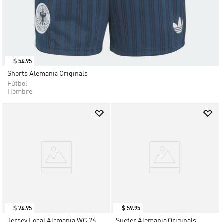
$
54
.
95
Shorts Alemania Originals
Fútbol
Hombre
$
74
.
95
$
59
.
95
Jersey Local Alemania WC 26
Sueter Alemania Originals