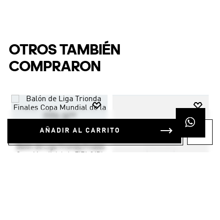
OTROS TAMBIÉN
COMPRARON
AÑADIR AL CARRITO
$
49
.
95
Balón de Liga Trionda Finales
™
Copa Mundial de la FIFA 26™
Fútbol
Unisex
$
19
.
95
Minibalón Copa Mundial de la
FIFA 26™ Trionda Finals
Fútbol