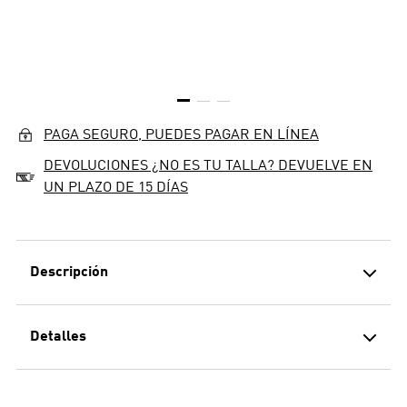
PAGA SEGURO, PUEDES PAGAR EN LÍNEA
DEVOLUCIONES ¿NO ES TU TALLA? DEVUELVE EN
UN PLAZO DE 15 DÍAS
Descripción
Detalles
UN BALÓN PARA
ENTRENAMIENTOS Y PARTIDOS
Grupo de Edad
:
Adulto
QUE TOMA PRESTADO SU DISEÑO
Business Segment
:
Football Acc Hw All
FLUIDO DEL BALÓN OFICIAL DEL