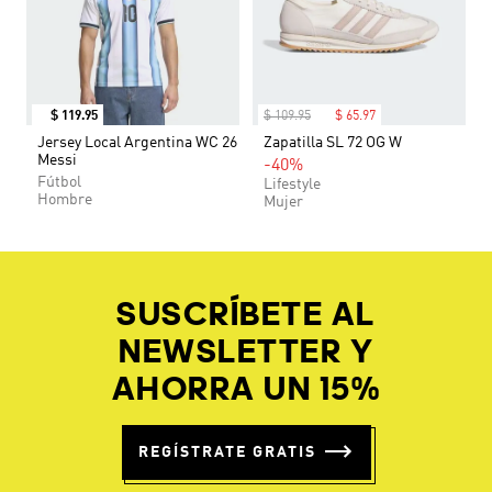
$
119
.
95
$
109
.
95
$
65
.
97
Jersey Local Argentina WC 26
Zapatilla SL 72 OG W
Messi
-40%
Fútbol
Lifestyle
Hombre
Mujer
SUSCRÍBETE AL
NEWSLETTER Y
AHORRA UN 15%
REGÍSTRATE GRATIS