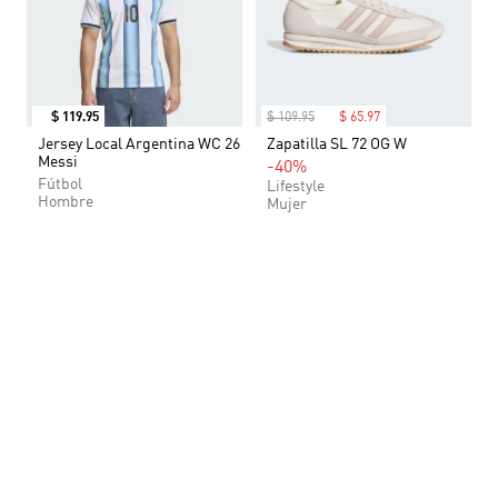
$
119
.
95
$
109
.
95
$
65
.
97
Jersey Local Argentina WC 26
Zapatilla SL 72 OG W
Messi
-40%
Fútbol
Lifestyle
Hombre
Mujer