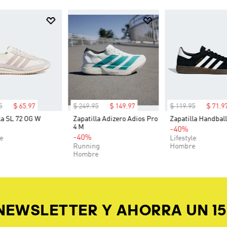
5
$
65
.
97
$
249
.
95
$
149
.
97
$
119
.
95
$
71
.
9
la SL 72 OG W
Zapatilla Adizero Adios Pro
Zapatilla Handball
4 M
-40%
-40%
le
Lifestyle
Running
Hombre
Hombre
 NEWSLETTER Y AHORRA UN 1