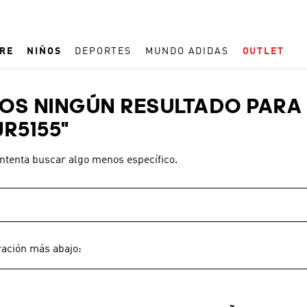
RE
NIÑOS
DEPORTES
MUNDO ADIDAS
OUTLET
TÉRMINOS MÁS BUSCADOS
S NINGÚN RESULTADO PARA 
1
.
ESPAÑA
JR5155
"
2
.
REAL MADRID
intenta buscar algo menos específico.
3
.
ARGENTINA
4
.
ZAPATILLAS
5
.
TACOS
6
.
F50
ración más abajo:
7
.
TAQUILLOS
8
.
PREDATOR