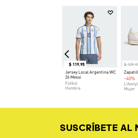
$
119
.
95
$
109
.
9
Jersey Local Argentina WC
Zapatil
26 Messi
-40%
Fútbol
Lifesty
Hombre
Mujer
SUSCRÍBETE AL