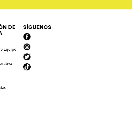
ÓN DE
SÍGUENOS
A
ro Equipo
orativa
ndas