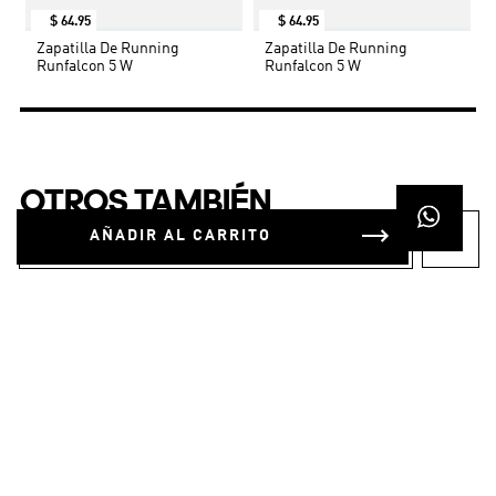
$
64
.
95
$
64
.
95
Zapatilla De Running
Zapatilla De Running
Runfalcon 5 W
Runfalcon 5 W
AÑADIR AL CARRITO
OTROS TAMBIÉN
COMPRARON