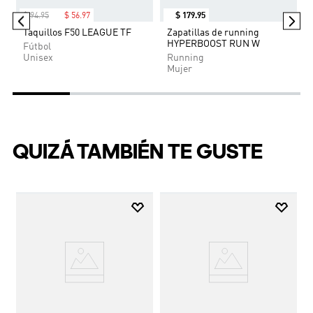
EL
$
94
.
95
$
56
.
97
$
179
.
95
Taquillos F50 LEAGUE TF
Zapatillas de running
HYPERBOOST RUN W
-40%
Running
Fútbol
Mujer
Unisex
QUIZÁ TAMBIÉN TE GUSTE