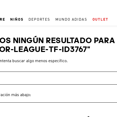
RE
NIÑOS
DEPORTES
MUNDO ADIDAS
OUTLET
TÉRMINOS MÁS BUSCADOS
S NINGÚN RESULTADO PARA 
1
.
REAL MADRID
OR-LEAGUE-TF-ID3767
"
2
.
ESPAÑA
intenta buscar algo menos específico.
3
.
ZAPATILLAS
4
.
ARGENTINA
5
.
TACOS
6
.
F50
ración más abajo:
7
.
TAQUILLOS
8
.
PREDATOR