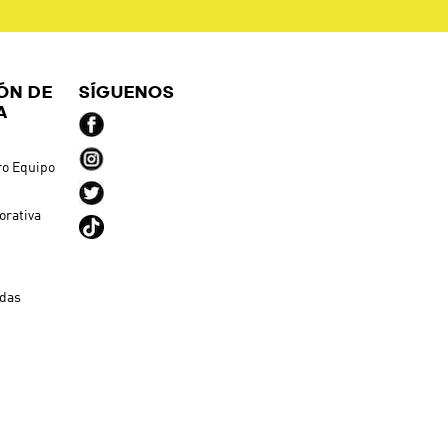
ÓN DE
SÍGUENOS
A
ro Equipo
orativa
ndas