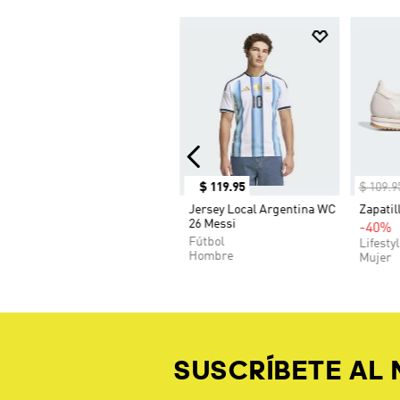
$
119
.
95
$
109
.
9
Jersey Local Argentina WC
Zapatil
26 Messi
-40%
Fútbol
Lifesty
Hombre
Mujer
SUSCRÍBETE AL