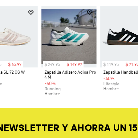
5
$
65
.
97
$
249
.
95
$
149
.
97
$
119
.
95
$
71
.
9
la SL 72 OG W
Zapatilla Adizero Adios Pro
Zapatilla Handball
4 M
-40%
-40%
le
Lifestyle
Running
Hombre
Hombre
 NEWSLETTER Y AHORRA UN 1