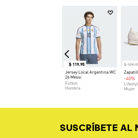
$
119
.
95
$
109
.
9
Jersey Local Argentina WC
Zapatil
26 Messi
-40%
Fútbol
Lifesty
Hombre
Mujer
SUSCRÍBETE AL