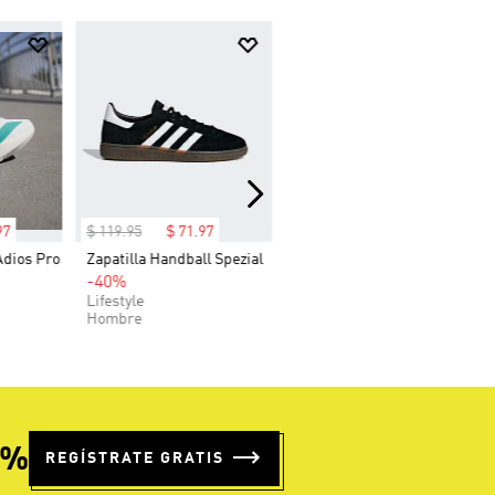
97
$
119
.
95
$
71
.
97
Adios Pro
Zapatilla Handball Spezial
-40%
Lifestyle
Hombre
5%
REGÍSTRATE GRATIS