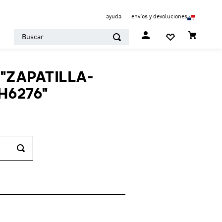
ayuda
envíos y devoluciones
Buscar
"
ZAPATILLA-
H6276
"