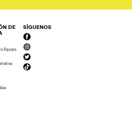
ÓN DE
SÍGUENOS
A
ro Equipo
orativa
ndas