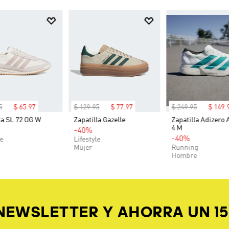
5
$
65
.
97
$
129
.
95
$
77
.
97
$
249
.
95
$
149
.
la SL 72 OG W
Zapatilla Gazelle
Zapatilla Adizero 
4 M
-40%
-40%
le
Lifestyle
Mujer
Running
Hombre
 NEWSLETTER Y AHORRA UN 1