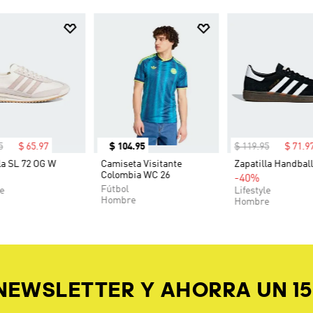
5
$
65
.
97
$
104
.
95
$
119
.
95
$
71
.
9
la SL 72 OG W
Camiseta Visitante
Zapatilla Handball
Colombia WC 26
-40%
Fútbol
le
Lifestyle
Hombre
Hombre
 NEWSLETTER Y AHORRA UN 1