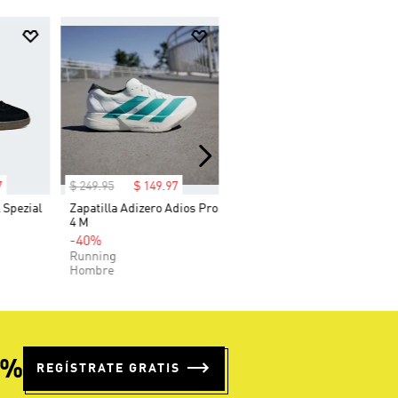
7
$
249
.
95
$
149
.
97
 Spezial
Zapatilla Adizero Adios Pro
4 M
-40%
Running
Hombre
5%
REGÍSTRATE GRATIS