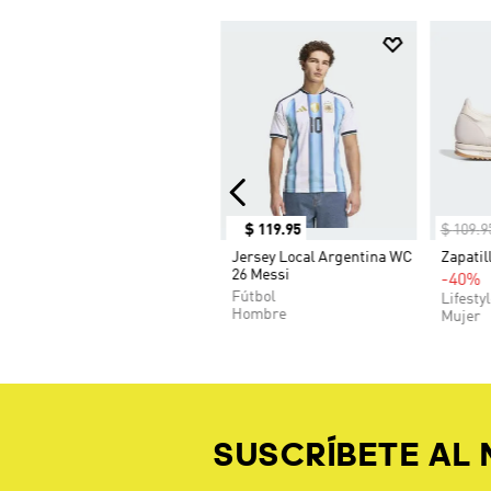
$
119
.
95
$
109
.
9
Jersey Local Argentina WC
Zapatil
26 Messi
-40%
Fútbol
Lifesty
Hombre
Mujer
SUSCRÍBETE AL