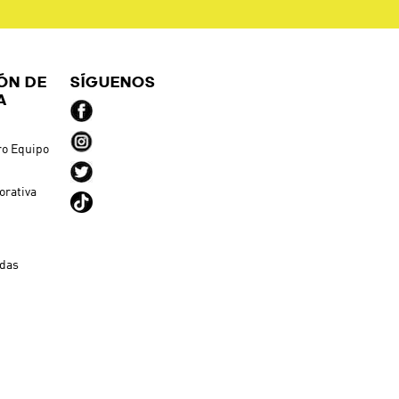
ÓN DE
SÍGUENOS
A
ro Equipo
orativa
ndas