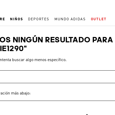
RE
NIÑOS
DEPORTES
MUNDO ADIDAS
OUTLET
TÉRMINOS MÁS BUSCADOS
S NINGÚN RESULTADO PARA 
1
.
ESPAÑA
IE1290
"
2
.
REAL MADRID
intenta buscar algo menos específico.
3
.
ARGENTINA
4
.
ZAPATILLAS
5
.
TACOS
6
.
F50
ración más abajo:
7
.
TAQUILLOS
8
.
PREDATOR