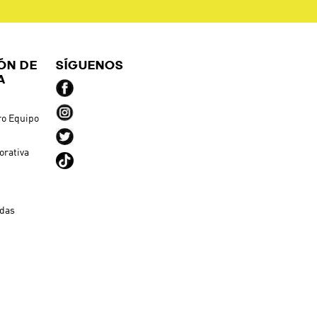
ÓN DE
SÍGUENOS
A
ro Equipo
orativa
ndas