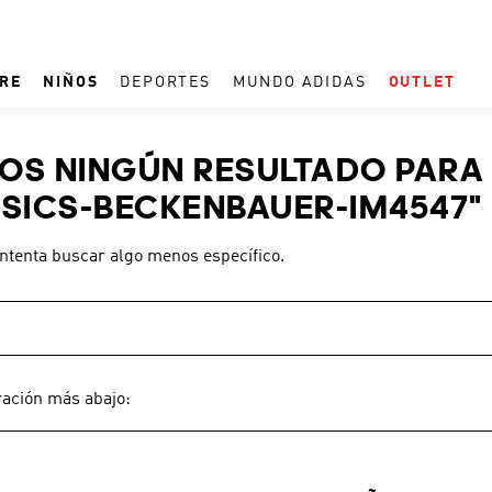
RE
NIÑOS
DEPORTES
MUNDO ADIDAS
OUTLET
TÉRMINOS MÁS BUSCADOS
S NINGÚN RESULTADO PARA 
1
.
ESPAÑA
SICS-BECKENBAUER-IM4547
"
2
.
REAL MADRID
intenta buscar algo menos específico.
3
.
ARGENTINA
4
.
ZAPATILLAS
5
.
TACOS
6
.
F50
ración más abajo:
7
.
TAQUILLOS
8
.
PREDATOR