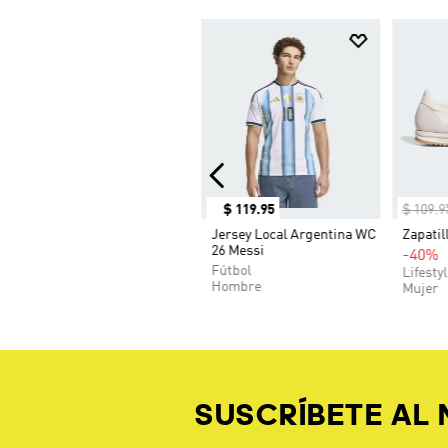
$
119
.
95
$
109
.
9
Jersey Local Argentina WC
Zapatil
26 Messi
-40%
Fútbol
Lifesty
Hombre
Mujer
SUSCRÍBETE AL