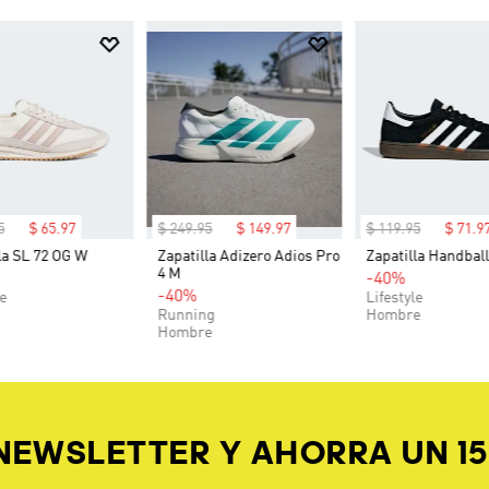
5
$
65
.
97
$
249
.
95
$
149
.
97
$
119
.
95
$
71
.
9
la SL 72 OG W
Zapatilla Adizero Adios Pro
Zapatilla Handball
4 M
-40%
-40%
le
Lifestyle
Running
Hombre
Hombre
 NEWSLETTER Y AHORRA UN 1