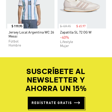
$
119
.
95
$
109
.
95
$
65
.
97
Jersey Local Argentina WC 26
Zapatilla SL 72 OG W
Messi
-40%
Fútbol
Lifestyle
Hombre
Mujer
SUSCRÍBETE AL
NEWSLETTER Y
AHORRA UN 15%
REGÍSTRATE GRATIS