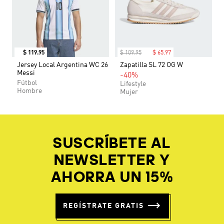
$
119
.
95
$
109
.
95
$
65
.
97
Jersey Local Argentina WC 26
Zapatilla SL 72 OG W
Messi
-40%
Fútbol
Lifestyle
Hombre
Mujer
SUSCRÍBETE AL
NEWSLETTER Y
AHORRA UN 15%
REGÍSTRATE GRATIS