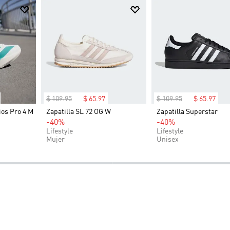
$
109
.
95
$
65
.
97
$
109
.
95
$
65
.
97
ios Pro 4 M
Zapatilla SL 72 OG W
Zapatilla Superstar
-40%
-40%
Lifestyle
Lifestyle
Mujer
Unisex