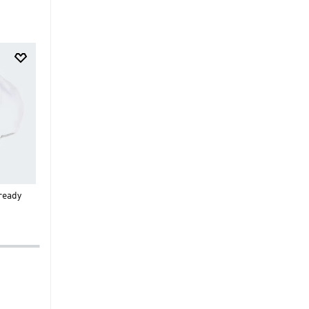
$
44
.
95
$
24
.
95
Gorra Mercedes - AMG
GORRA ADICOLOR SNAP
ready
Petronas F1 Team Driver