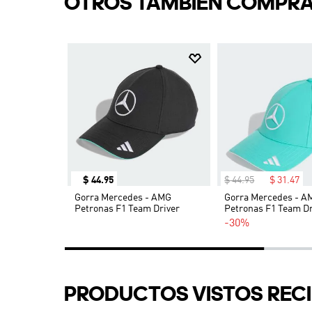
OTROS TAMBIÉN COMPR
$
44
.
95
$
44
.
95
$
31
.
47
 Sport
Gorra Mercedes - AMG
Gorra Mercedes - A
Petronas F1 Team Driver
Petronas F1 Team Dr
-30%
PRODUCTOS VISTOS REC