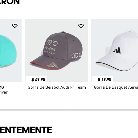
ARON
$
49
.
95
$
19
.
95
MG
Gorra De Béisbol Audi F1 Team
Gorra De Básquet Aero
iver
IENTEMENTE