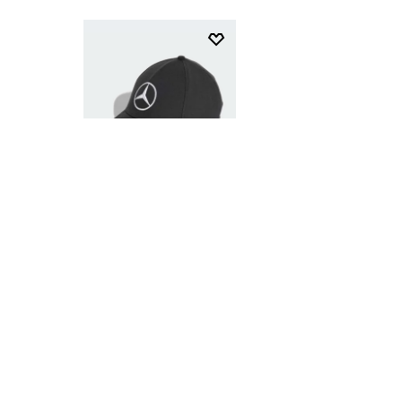
$
44
.
95
Gorra Mercedes - AMG
Petronas F1 Team Driver
SUSCRÍBETE AL