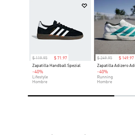
complemento atractivo de tus accesorios.
$
119
.
95
$
71
.
97
$
249
.
95
$
149
.
97
OG (Niños)
Zapatilla Handball Spezial
Zapatilla Adizero Ad
-40%
-40%
Lifestyle
Running
Hombre
Hombre