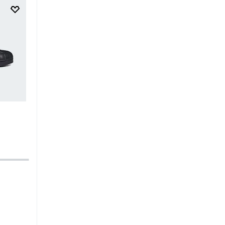
$
249
.
95
$
149
.
97
$
34
.
95
$
20
.
97
Zapatilla Adizero Adios Pro 4 W
Zapatilla Advantage Base 
Kids
-40%
-40%
Running
Mujer
Tenis
Unisex