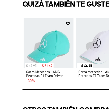
QUIZÁ TAMBIÉN TE GUST
$
44
.
95
$
31
.
47
$
44
.
95
Gorra Mercedes - AMG
Gorra Mercedes - A
Petronas F1 Team Driver
Petronas F1 Team Dr
-30%