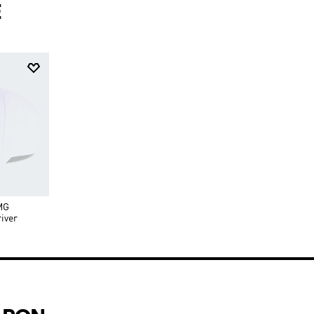
E
MG
iver