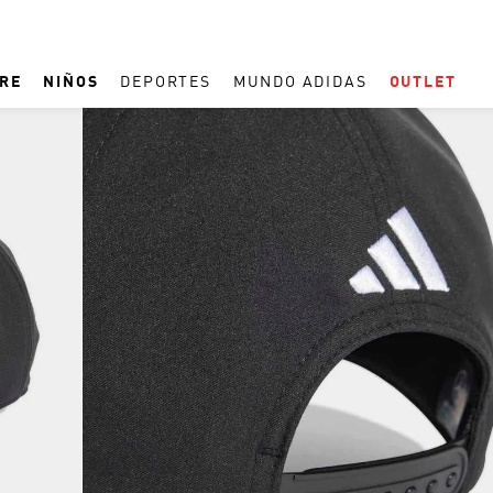
RE
NIÑOS
DEPORTES
MUNDO ADIDAS
OUTLET
TÉRMINOS MÁS BUSCADOS
1
.
ESPAÑA
2
.
REAL MADRID
3
.
ARGENTINA
4
.
ZAPATILLAS
5
.
TACOS
6
.
F50
7
.
TAQUILLOS
8
.
PREDATOR