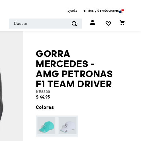
ayuda
envíos y devoluciones
Buscar
GORRA
MERCEDES -
AMG PETRONAS
F1 TEAM DRIVER
KE8300
$
44
.
95
Colores