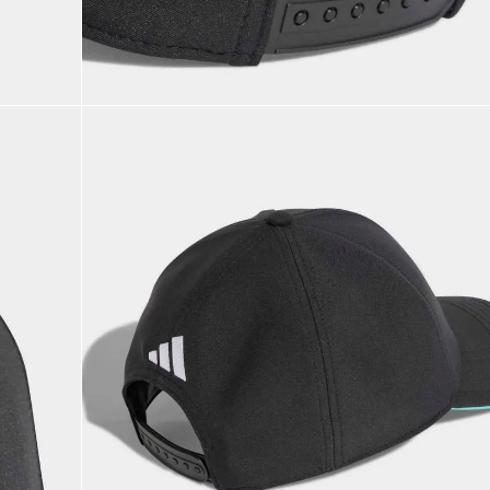
9
.
CHANCLETAS
10
.
JAPÓN