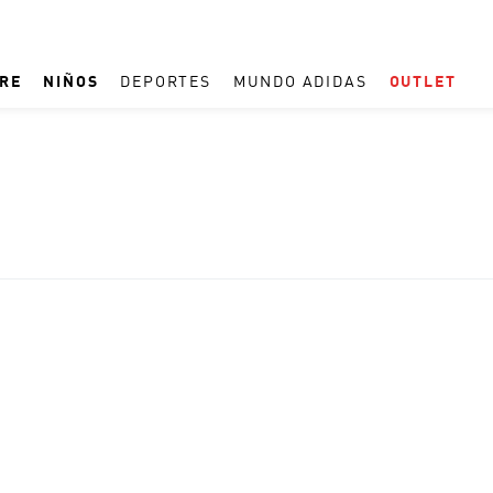
RE
NIÑOS
DEPORTES
MUNDO ADIDAS
OUTLET
TÉRMINOS MÁS BUSCADOS
1
.
ESPAÑA
2
.
REAL MADRID
3
.
ARGENTINA
4
.
ZAPATILLAS
5
.
TACOS
6
.
F50
7
.
TAQUILLOS
8
.
PREDATOR