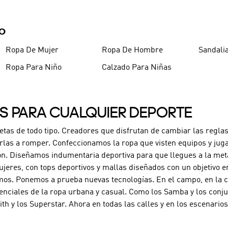
9
.
CHANCLETAS
10
.
JAPÓN
DO
Ropa De Mujer
Ropa De Hombre
Sandali
Ropa Para Niño
Calzado Para Niñas
ES PARA CUALQUIER DEPORTE
letas de todo tipo. Creadores que disfrutan de cambiar las reglas
rlas a romper. Confeccionamos la ropa que visten equipos y jug
ón. Diseñamos indumentaria deportiva para que llegues a la met
jeres, con tops deportivos y mallas diseñados con un objetivo e
os. Ponemos a prueba nuevas tecnologías. En el campo, en la can
enciales de la ropa urbana y casual. Como los Samba y los conj
ith y los Superstar. Ahora en todas las calles y en los escenari