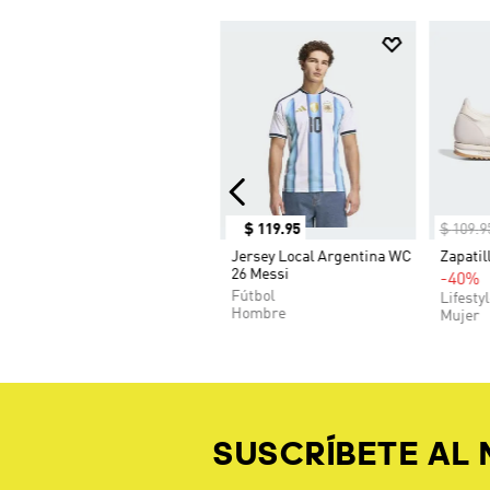
$
119
.
95
$
109
.
9
Jersey Local Argentina WC
Zapatil
26 Messi
-40%
Fútbol
Lifesty
Hombre
Mujer
SUSCRÍBETE AL