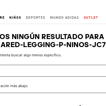
RE
NIÑOS
DEPORTES
MUNDO ADIDAS
OUTLET
TÉRMINOS MÁS BUSCADOS
S NINGÚN RESULTADO PARA 
1
.
REAL MADRID
ARED-LEGGING-P-NINOS-JC7
2
.
ESPAÑA
intenta buscar algo menos específico.
3
.
ZAPATILLAS
4
.
ARGENTINA
5
.
TACOS
6
.
F50
ración más abajo:
7
.
TAQUILLOS
8
.
PREDATOR