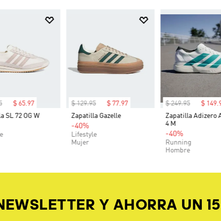
5
$
65
.
97
$
129
.
95
$
77
.
97
$
249
.
95
$
149
.
la SL 72 OG W
Zapatilla Gazelle
Zapatilla Adizero 
4 M
-40%
-40%
le
Lifestyle
Mujer
Running
Hombre
 NEWSLETTER Y AHORRA UN 1