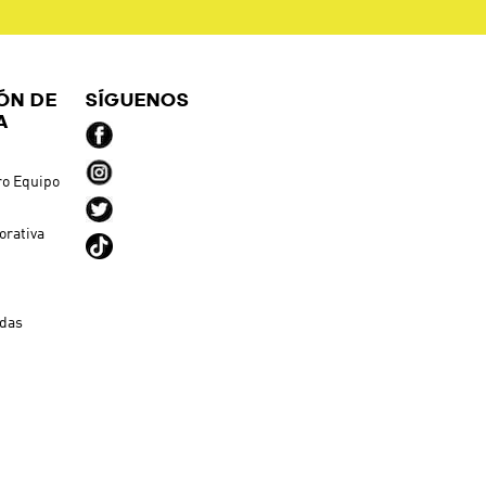
ÓN DE
SÍGUENOS
A
ro Equipo
orativa
ndas