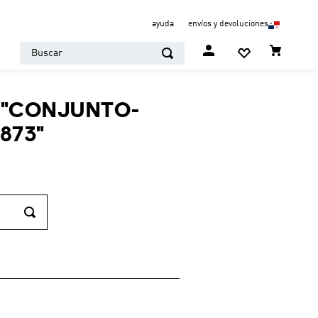
ayuda
envíos y devoluciones
Buscar
"
CONJUNTO-
873
"