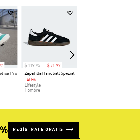
97
$
119
.
95
$
71
.
97
Adios Pro
Zapatilla Handball Spezial
-40%
Lifestyle
Hombre
5%
REGÍSTRATE GRATIS