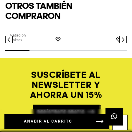
OTROS TAMBIÉN
COMPRARON
$
29
.
95
$
54
.
95
$
38
.
47
Natación
Unisex
SUSCRÍBETE AL
NEWSLETTER Y
AHORRA UN 15%
REGÍSTRATE GRATIS
AÑADIR AL CARRITO