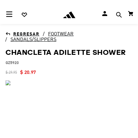
FOOTWEAR
SANDALS/SLIPPERS
CHANCLETA ADILETTE SHOWER
GZ5920
$
20
.
97
$
29
.
95