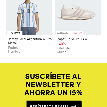
$
119
.
95
$
109
.
95
$
65
.
97
Jersey Local Argentina WC 26
Zapatilla SL 72 OG W
Messi
-40%
Fútbol
Lifestyle
Hombre
Mujer
SUSCRÍBETE AL
NEWSLETTER Y
AHORRA UN 15%
REGÍSTRATE GRATIS