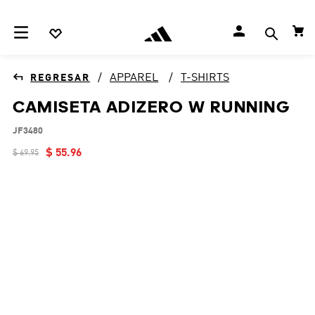
APPAREL
T-SHIRTS
CAMISETA ADIZERO W RUNNING
JF3480
$
55
.
96
$
69
.
95