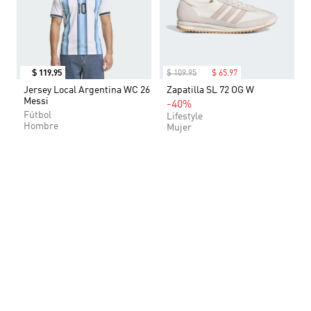
$
119
.
95
$
109
.
95
$
65
.
97
Jersey Local Argentina WC 26
Zapatilla SL 72 OG W
Messi
-40%
Fútbol
Lifestyle
Hombre
Mujer