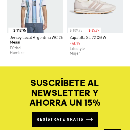
$
119
.
95
$
109
.
95
$
65
.
97
Jersey Local Argentina WC 26
Zapatilla SL 72 OG W
Messi
-40%
Fútbol
Lifestyle
Hombre
Mujer
SUSCRÍBETE AL
NEWSLETTER Y
AHORRA UN 15%
REGÍSTRATE GRATIS