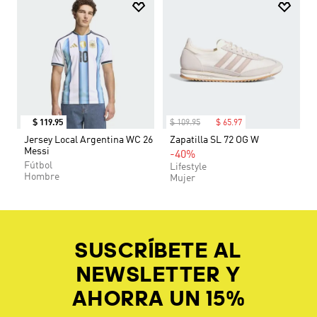
$
119
.
95
$
109
.
95
$
65
.
97
Jersey Local Argentina WC 26
Zapatilla SL 72 OG W
Messi
-40%
Fútbol
Lifestyle
Hombre
Mujer
SUSCRÍBETE AL
NEWSLETTER Y
AHORRA UN 15%