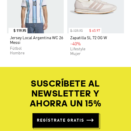
$
119
.
95
$
109
.
95
$
65
.
97
Jersey Local Argentina WC 26
Zapatilla SL 72 OG W
Messi
-40%
Fútbol
Lifestyle
Hombre
Mujer
SUSCRÍBETE AL
NEWSLETTER Y
AHORRA UN 15%
REGÍSTRATE GRATIS