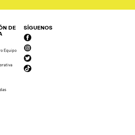
ÓN DE
SÍGUENOS
A
ro Equipo
orativa
ndas