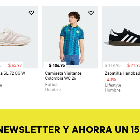
5
$
65
.
97
$
104
.
95
$
119
.
95
$
71
.
9
la SL 72 OG W
Camiseta Visitante
Zapatilla Handball
Colombia WC 26
-40%
Fútbol
le
Lifestyle
Hombre
Hombre
 NEWSLETTER Y AHORRA UN 1