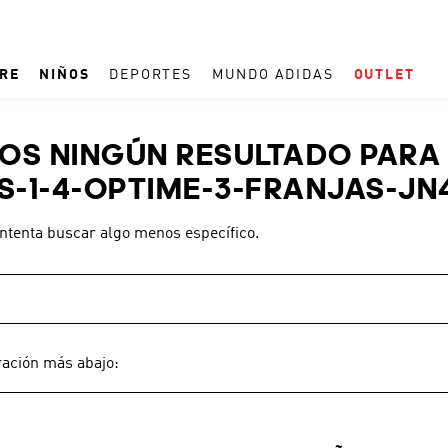
RE
NIÑOS
DEPORTES
MUNDO ADIDAS
OUTLET
TÉRMINOS MÁS BUSCADOS
S NINGÚN RESULTADO PARA
1
.
ESPAÑA
-1-4-OPTIME-3-FRANJAS-JN
2
.
REAL MADRID
intenta buscar algo menos específico.
3
.
ARGENTINA
4
.
ZAPATILLAS
5
.
TACOS
6
.
F50
ración más abajo:
7
.
TAQUILLOS
8
.
PREDATOR