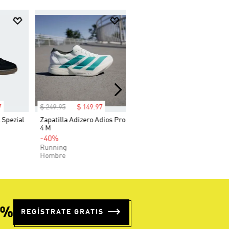
7
$
249
.
95
$
149
.
97
 Spezial
Zapatilla Adizero Adios Pro
4 M
-40%
Running
Hombre
5%
REGÍSTRATE GRATIS