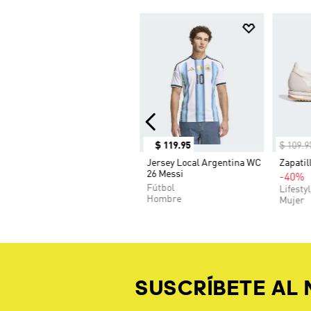
$
119
.
95
$
109
.
9
Jersey Local Argentina WC
Zapatil
26 Messi
-40%
Fútbol
Lifesty
Hombre
Mujer
SUSCRÍBETE AL