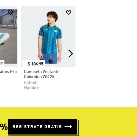
97
$
104
.
95
Adios Pro
Camiseta Visitante
Colombia WC 26
Fútbol
Hombre
5%
REGÍSTRATE GRATIS