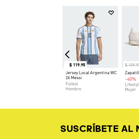
$
119
.
95
$
109
.
9
Jersey Local Argentina WC
Zapatil
26 Messi
-40%
Fútbol
Lifesty
Hombre
Mujer
SUSCRÍBETE AL