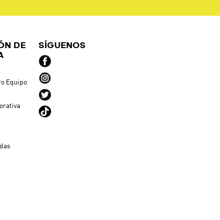
ÓN DE
SÍGUENOS
A
ro Equipo
orativa
ndas