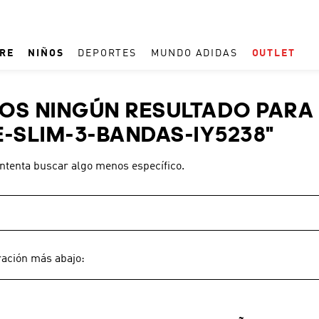
RE
NIÑOS
DEPORTES
MUNDO ADIDAS
OUTLET
TÉRMINOS MÁS BUSCADOS
S NINGÚN RESULTADO PARA 
1
.
ESPAÑA
-SLIM-3-BANDAS-IY5238
"
2
.
REAL MADRID
intenta buscar algo menos específico.
3
.
ARGENTINA
4
.
ZAPATILLAS
5
.
TACOS
6
.
F50
ración más abajo:
7
.
TAQUILLOS
8
.
PREDATOR