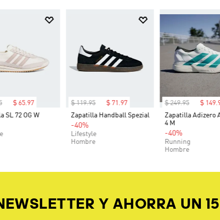
5
$
65
.
97
$
119
.
95
$
71
.
97
$
249
.
95
$
149
.
la SL 72 OG W
Zapatilla Handball Spezial
Zapatilla Adizero 
4 M
-40%
-40%
le
Lifestyle
Hombre
Running
Hombre
 NEWSLETTER Y AHORRA UN 1